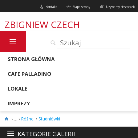
Kontakt
Mapa strony
Używamy ciasteczek
ZBIGNIEW CZECH
STRONA GŁÓWNA
CAFE PALLADINO
LOKALE
IMPREZY
›
Różne
›
Studniówki
KATEGORIE GALERII