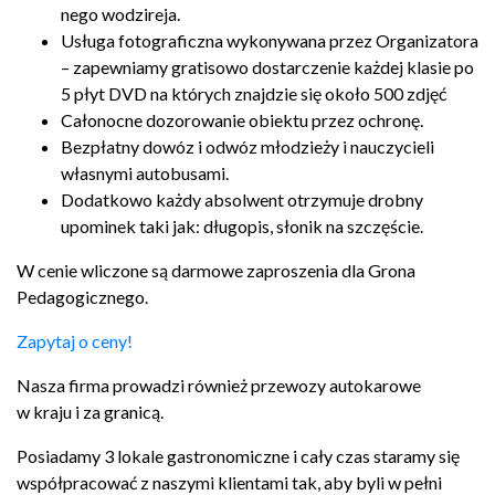
nego wodzireja.
Usługa fotograficzna wykony­wana przez Orga­ni­za­tora
– zapew­ni­amy grati­sowo dostar­cze­nie każdej klasie po
5
płyt
DVD
na których zna­jdzie się około
500
zdjęć
Całonocne dozorowanie obiektu przez ochronę.
Bezpłatny dowóz i odwóz młodzieży i nauczy­cieli
włas­nymi autobusami.
Dodatkowo każdy absol­went otrzy­muje drobny
upominek taki jak: dłu­gopis, słonik na szczęście.
W cenie wlic­zone są dar­mowe zaproszenia dla Grona
Pedagogicznego.
Zapy­taj o ceny!
Nasza firma prowadzi również prze­wozy autokarowe
w kraju i za granicą.
Posi­adamy
3
lokale gas­tro­nom­iczne i cały czas staramy się
współpra­cować z naszymi klien­tami tak, aby byli w pełni