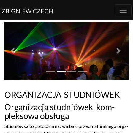
ZBIGNIEW CZECH
Previous
Next
organizacja studniówek
Orga­ni­za­cja studniówek, kom­
plek­sowa obsługa
Studniówka to potoczna nazwa balu przed­mat­u­ral­nego orga­