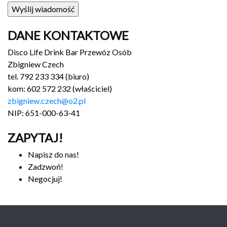
DANE KONTAKTOWE
Disco Life Drink Bar Przewóz Osób
Zbigniew Czech
tel. 792 233 334 (biuro)
kom: 602 572 232 (właściciel)
zbigniew.c
zech@o2.pl
NIP: 651-000-63-41
ZAPYTAJ!
Napisz do nas!
Zadzwoń!
Negocjuj!