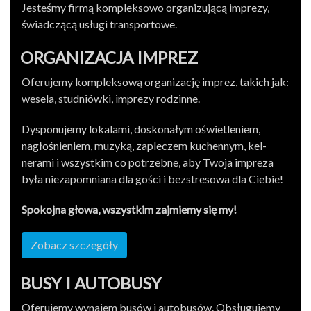
Jesteśmy firmą kom­plek­sowo orga­nizu­jącą imprezy,
świad­czącą usługi transportowe.
ORGA­NI­ZA­CJA IMPREZ
Ofer­u­jemy kom­plek­sową orga­ni­za­cję imprez, takich jak:
wesela, studniówki, imprezy rodzinne.
Dys­ponu­jemy lokalami, doskon­ałym oświ­etle­niem,
nagłośnie­niem, muzyką, zapleczem kuchen­nym, kel­
nerami i wszys­tkim co potrzebne, aby Twoja impreza
była nieza­pom­ni­ana dla gości i bezstre­sowa dla Ciebie!
Spoko­jna głowa, wszys­tkim zajmiemy się my!
Zobacz szczegóły
BUSY I AUTOBUSY
Ofer­u­jemy wyna­jem busów i auto­busów. Obsługu­jemy