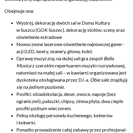
Obe­j­muje ona:
Wys­trój, deko­rację dwóch sal w Domu Kul­tury
w Suszcu (
GOK
Suszec), deko­rację stołów, sceny oraz
oświ­etle­nie estradowe
Nowoczesne laserowe oświ­etle­nie najnowszej gen­er­
acji (
LED
, lasery, skan­ery, głowy, kule).
Oprawę muzy­czną: na dużej sali gra zespół
Bella
Musica
z sze­rokim reper­tu­arem muzyki rozry­wkowej,
nato­mi­ast na małej sali – w kaw­iarni orga­ni­zowana jest
dyskoteka obsługi­wana przez DJ-​a.
Obie sale zna­j­dują
się na jed­nym poziomie
.
Posiłki: obi­adoko­lacja, deser, owoce, napoje (bez
ograniczeń), paluszki, chipsy, zimna płyta, dwa ciepłe
posiłki późnym wieczorem.
Pełną obsługę per­son­elu kuchen­nego, kel­nerów
i kelnerki.
Pon­adto prowadze­nie całej zabawy przez pro­fesjon­al­