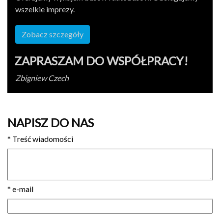
wszelkie imprezy.
Zobacz szczegóły
ZAPRASZAM DO WSPÓŁPRACY!
Zbig­niew Czech
NAPISZ DO NAS
*
Treść wiadomości
*
e-mail