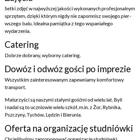
Setki zdjęć w najwyższej jakości wyko­nanych pro­fesjon­al­nym
sprzętem, dzięki którym nigdy nie zapom­nisz swo­jego pier­
wszego balu. Ide­alna pamiątka z tego wspani­ałego
wydarzenia.
Cater­ing
Dobrze dobrany, wyborny catering.
Dowóz i odwóz gości po imprezie
Wszys­tkim zain­tere­sowanym zapew­ni­amy kom­for­towy
transport.
Maturzyści są naszymi stałymi gośćmi od wielu lat. Byli
i nadal są to uczniowie wielu szkół, m.in. z Żor, Ryb­nika,
Pszczyny, Tychów, Lędzin i Bierunia.
Oferta na orga­ni­za­cję studniówki
Chcielibyśmy zapro­ponować orga­ni­za­cję studniówki.