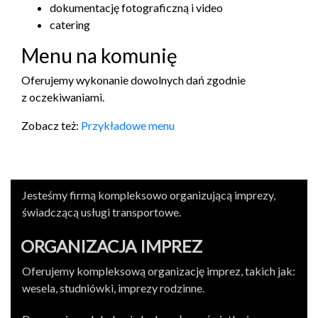
doku­men­tację fotograficzną i video
cater­ing
Menu na komunię
Ofer­u­jemy wyko­nanie dowol­nych dań zgod­nie
z oczekiwaniami.
Zobacz też:
Przykład­owe menu
Jesteśmy firmą kom­plek­sowo orga­nizu­jącą imprezy,
świad­czącą usługi transportowe.
ORGA­NI­ZA­CJA IMPREZ
Ofer­u­jemy kom­plek­sową orga­ni­za­cję imprez, takich jak:
wesela, studniówki, imprezy rodzinne.