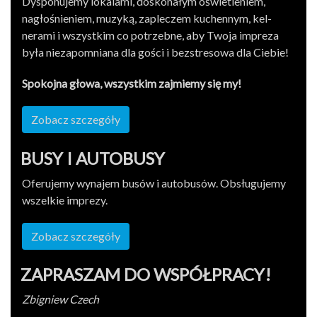
Dys­ponu­jemy lokalami, doskon­ałym oświ­etle­niem,
nagłośnie­niem, muzyką, zapleczem kuchen­nym, kel­
nerami i wszys­tkim co potrzebne, aby Twoja impreza
była nieza­pom­ni­ana dla gości i bezstre­sowa dla Ciebie!
Spoko­jna głowa, wszys­tkim zajmiemy się my!
Zobacz szczegóły
BUSY I AUTOBUSY
Ofer­u­jemy wyna­jem busów i auto­busów. Obsługu­jemy
wszelkie imprezy.
Zobacz szczegóły
ZAPRASZAM DO WSPÓŁPRACY!
Zbig­niew Czech