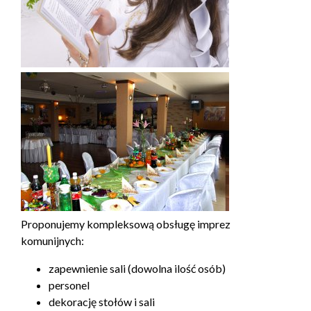
Pro­ponu­jemy kom­plek­sową obsługę imprez
komunijnych:
zapewnie­nie sali (dowolna ilość osób)
per­sonel
deko­rację stołów i sali