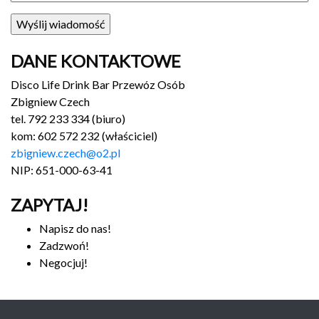
DANE KONTAKTOWE
Disco Life Drink Bar Przewóz Osób
Zbigniew Czech
tel. 792 233 334 (biuro)
kom: 602 572 232 (właściciel)
zbigniew.c
zech@o2.pl
NIP: 651-000-63-41
ZAPYTAJ!
Napisz do nas!
Zadzwoń!
Negocjuj!