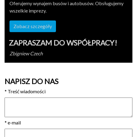
Ofer­u­jemy wyna­jem busów i auto­busów. Obsługu­jemy
wszelkie imprezy.
Zobacz szczegóły
ZAPRASZAM DO WSPÓŁPRACY!
Zbig­niew Czech
NAPISZ DO NAS
*
Treść wiadomości
*
e-mail