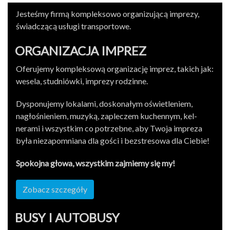
Jesteśmy firmą kom­plek­sowo orga­nizu­jącą imprezy,
świad­czącą usługi transportowe.
ORGA­NI­ZA­CJA IMPREZ
Ofer­u­jemy kom­plek­sową orga­ni­za­cję imprez, takich jak:
wesela, studniówki, imprezy rodzinne.
Dys­ponu­jemy lokalami, doskon­ałym oświ­etle­niem,
nagłośnie­niem, muzyką, zapleczem kuchen­nym, kel­
nerami i wszys­tkim co potrzebne, aby Twoja impreza
była nieza­pom­ni­ana dla gości i bezstre­sowa dla Ciebie!
Spoko­jna głowa, wszys­tkim zajmiemy się my!
Zobacz szczegóły
BUSY I AUTOBUSY