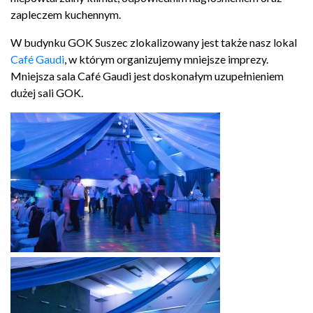
zapleczem kuchennym.
W budynku
GOK
Suszec zlokali­zowany jest także nasz lokal
Café Gaudi
, w którym orga­nizu­jemy mniejsze imprezy.
Mniejsza sala Café Gaudi jest doskon­ałym uzu­pełnie­niem
dużej sali
GOK
.