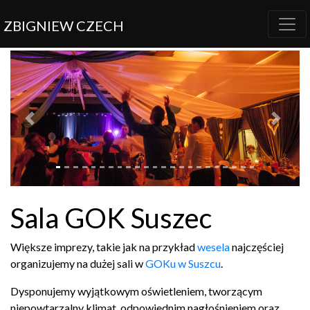
ZBIGNIEW CZECH
Previous
Next
Sala
GOK
Suszec
Więk­sze imprezy, takie jak na przykład
wesela
najczęś­ciej
orga­nizu­jemy na dużej sali w
GOKu w Suszcu
.
Dys­ponu­jemy wyjątkowym oświ­etle­niem, tworzą­cym
niepow­tarzalny kli­mat, odpowied­nim nagłośnie­niem oraz